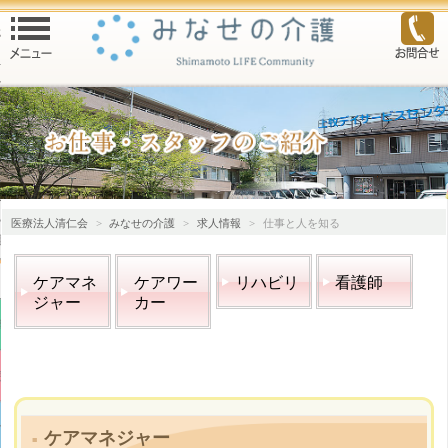
る
介護トップ
ービス
ービス
ービス
医療法人清仁会
>
みなせの介護
>
求人情報
>
仕事と人を知る
困りの方
ケアマネ
ケアワー
リハビリ
看護師
ジャー
カー
清仁会
院
介護
ケアマネジャー