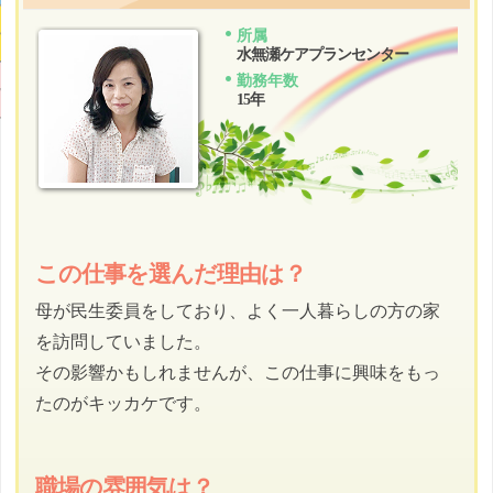
ラス
所属
水無瀬ケアプランセンター
勤務年数
ップ
15年
この仕事を選んだ理由は？
母が民生委員をしており、よく一人暮らしの方の家
を訪問していました。
その影響かもしれませんが、この仕事に興味をもっ
たのがキッカケです。
職場の雰囲気は？