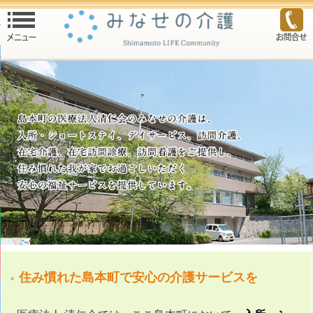
る
介護トップ
ービス
ービス
ービス
困りの方
清仁会
院
住み慣れた島本町で安心の介護サービスを
介護