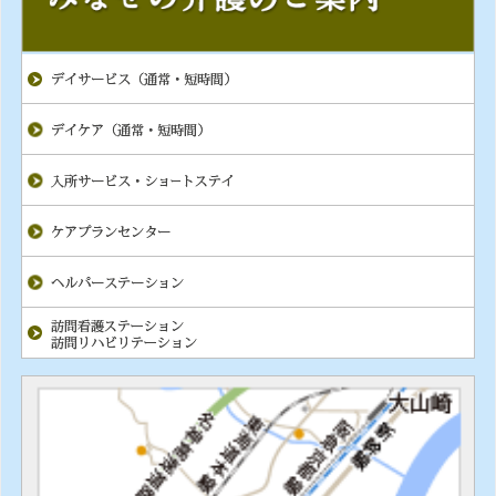
本日、津軽三味線のボランティアの皆さま(チー
ム恵美乃助)にお越しいただきました。
力強い演奏と美しい音色に、青森県の民謡を聴い
たり花笠音頭を歌ったり盛り沢山で利用者様も口
ずさんだり手拍子をされ、大変喜ばれていまし
た。4㎏ある三味線も実際に持たせていただき、
「こんな重いんや！」と皆さま感心され、楽しい
時間を過ごすことができました。素敵な演奏をあ
りがとうございました。
2026年5月18日（月)
上牧ケアセンター
上牧デイサービスセンター
6月デイ便り