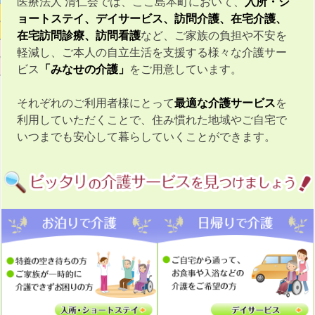
医療法人 清仁会では、ここ島本町において、
入所・シ
ョートステイ、デイサービス、訪問介護、在宅介護、
ラス
在宅訪問診療、訪問看護
など、ご家族の負担や不安を
軽減し、ご本人の自立生活を支援する様々な介護サー
ップ
ビス
「みなせの介護」
をご用意しています。
それぞれのご利用者様にとって
最適な介護サービス
を
利用していただくことで、住み慣れた地域やご自宅で
いつまでも安心して暮らしていくことができます。