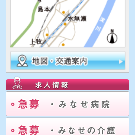
詳しくはこちら
2026年5月18日（月)
上牧ケアセンター
上牧デイサービスセンター6月行事のお知らせで
す！
6/27(土)に午後から大阪学院大学の学生による吹
奏楽演奏会を予定しております。
詳しくはこちら
2026年5月16日（土)
若山荘
若山荘 空床状況
詳しくはこちら