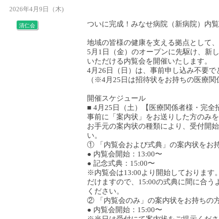
2026年4月9日（木)
ついに完成！みなせ病院（新病院）内覧
清仁会
地域の皆様の健康を支える拠点として、
5月1日（金）のオープンに先駆け、新
いただける内覧会を開催いたします。
4月26日（日）は、事前申し込み不要
（※4月25日は招待状をお持ちの医療
開催スケジュール
■ 4月25日（土）【医療関係者様・完全
事前に「案内状」をお送りした方のみを
お手元の案内状の種類により、受付開始
い。
① 「内覧会および式典」の案内状をお
● 内覧会開始：13:00〜
● 記念式典：15:00〜
※内覧会は13:00より開始しておりま
だけますので、15:00の式典に間に合
ください。
② 「内覧会のみ」の案内状をお持ちの
● 内覧会開始：15:00〜
※当日は受付にて案内状をご提示くださ