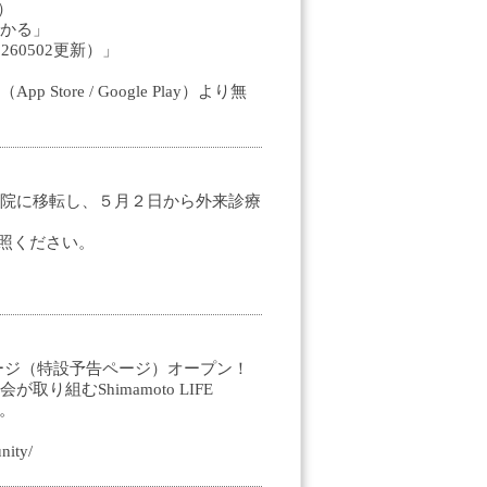
）
かる」
60502更新）」
ore / Google Play）より無
院に移転し、５月２日から外来診療
参照ください。
ティザーページ（特設予告ページ）オープン！
組むShimamoto LIFE
す。
nity/