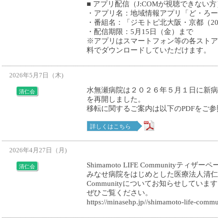
■ アプリ配信（J:COMが視聴できない方
・アプリ名：地域情報アプリ「ど・ろー
・番組名：「ジモトピ北大阪・京都（202
・配信期限：5月15日（金）まで
※アプリはスマートフォン等の各ストア（App St
料でダウンロードしていただけます。
2026年5月7日（木)
水無瀬病院は２０２６年５月１日に新病
清仁会
を再開しました。
移転に関するご案内は以下のPDFをご
詳しくはこちら
2026年4月27日（月)
Shimamoto LIFE Community
清仁会
みなせ病院をはじめとした医療法人清仁会が取り
Communityについてお知らせしていま
ぜひご覧ください。
https://minasehp.jp//shimamoto-life-commu