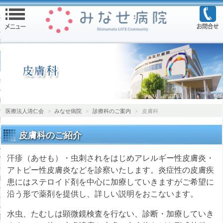
る
院トップ
ご案内
診される方へ
担当医表
医療法人清仁会
>
みなせ病院
>
診療科のご案内
>
皮膚科
院
皮膚科のご紹介
のご案内
汗疹（あせも）・虫刺されをはじめアレルギー性皮膚炎・
のご案内
アトピー性皮膚炎などを診察いたします。炎症性の皮膚疾
診断のご案内
患にはステロイド剤を中心に加療していきますがご希望に
沿う形で薬剤を提供し、詳しい説明をおこないます。
テーション
水虫、たむしは顕微鏡検査を行ない、診断・加療していき
療法科