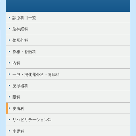
機関の方
り組み
診療科目一覧
脳神経科
清仁会
整形外科
脊椎・脊髄科
院
内科
介護
一般・消化器外科・胃腸科
ラス
泌尿器科
眼科
ップ
皮膚科
リハビリテーション科
小児科