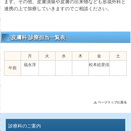
ます。その他、皮膚潰瘍や皮膚の出来物なども形成外科と
療法科
連携の上で加療していきますのでご相談ください。
聴覚科
衛生科
皮膚科 診療担当一覧表
期リハビリ病棟
リヌスリハビリ入院・
月
火
水
木
金
土
案内
福永淳
松本絵里佳
午前
キンソン病短期集中
入院のご案内
紹介
のご案内
部
掲示物のご案内
診療科のご案内