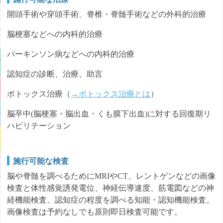
機関の方
開頭手術や穿頭手術、脊椎・脊髄手術などの外科的治療
り組み
脳梗塞などへの内科的治療
パーキンソン病などへの内科的治療
清仁会
認知症の診断、治療、助言
院
ボトックス治療（
→ボトックス治療とは
）
脳卒中(脳梗塞・脳出血・くも膜下出血)に対する回復期リ
介護
ハビリテーション
ラス
施行可能な検査
ップ
脳や脊髄を調べるためにMRIやCT、レントゲンなどの画像
検査と体性感覚誘発電位、神経伝導速度、筋電図などの神
経機能検査、認知症の程度を調べる知能・認知機能検査。
画像検査は予約なしでも原則即日検査可能です。