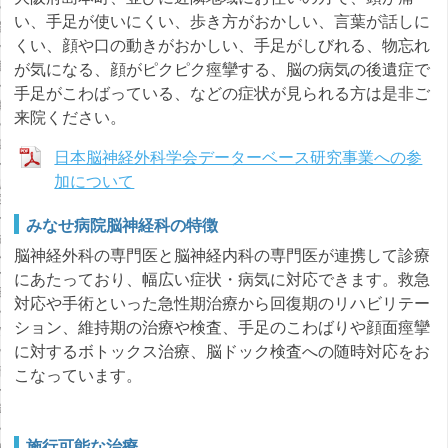
い、手足が使いにくい、歩き方がおかしい、言葉が話しに
療法科
くい、顔や口の動きがおかしい、手足がしびれる、物忘れ
聴覚科
が気になる、顔がピクピク痙攣する、脳の病気の後遺症で
手足がこわばっている、などの症状が見られる方は是非ご
衛生科
来院ください。
期リハビリ病棟
日本脳神経外科学会データーベース研究事業への参
加について
リヌスリハビリ入院・
案内
みなせ病院脳神経科の特徴
キンソン病短期集中
入院のご案内
脳神経外科の専門医と脳神経内科の専門医が連携して診療
にあたっており、幅広い症状・病気に対応できます。救急
紹介
対応や手術といった急性期治療から回復期のリハビリテー
ション、維持期の治療や検査、手足のこわばりや顔面痙攣
のご案内
に対するボトックス治療、脳ドック検査への随時対応をお
部
こなっています。
掲示物のご案内
施行可能な治療