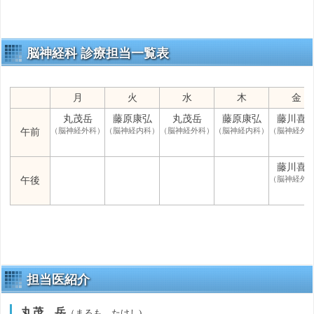
脳神経科 診療担当一覧表
月
火
水
木
金
丸茂岳
藤原康弘
丸茂岳
藤原康弘
藤川喜
（脳神経外科）
（脳神経内科）
（脳神経外科）
（脳神経内科）
（脳神経外
午前
藤川喜
（脳神経外
午後
担当医紹介
丸茂 岳
（まるも たけし)