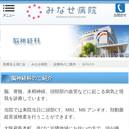
る
院トップ
ご案内
診される方へ
担当医表
医療法人清仁会
>
みなせ病院
>
診療科のご案内
>
脳神経科
院
脳神経科
のご紹介
のご案内
脳、脊髄、末梢神経、頭頸部の血管などに起こる病気と怪
のご案内
我を診療しています。
診断のご案内
当院では来院当日に頭部CT、MRI、MR アンギオ、頚動脈
テーション
超音波検査を行うことができます。
療法科
大阪府島本町、並びに近隣地域にお住いの方で、頭が痛